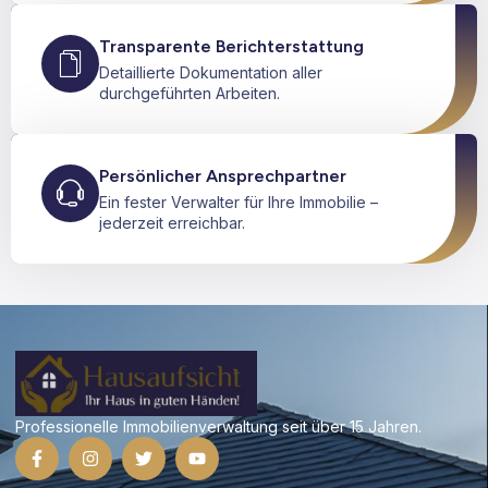
Transparente Berichterstattung
Detaillierte Dokumentation aller
durchgeführten Arbeiten.
Persönlicher Ansprechpartner
Ein fester Verwalter für Ihre Immobilie –
jederzeit erreichbar.
Professionelle Immobilienverwaltung seit über 15 Jahren.
F
I
T
Y
a
n
w
o
c
s
i
u