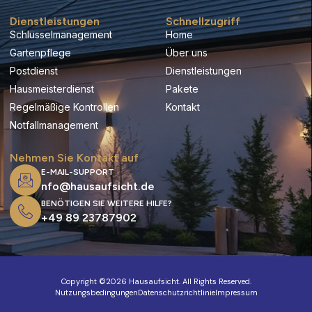
e
t
t
t
b
a
t
u
Dienstleistungen
Schnellzugriff
o
g
e
b
Schlüsselmanagement
Home
o
r
r
e
k
a
Gartenpflege
Über uns
-
m
Postdienst
Dienstleistungen
f
Hausmeisterdienst
Pakete
Regelmäßige Kontrollen
Kontakt
Notfallmanagement
Nehmen Sie Kontakt auf
E-MAIL-SUPPORT
nfo@hausaufsicht.de
BENÖTIGEN SIE WEITERE HILFE?
+49 89 23787902
Copyright ©2026 Hausaufsicht. All Rights Reserved.
Nutzungsbedingungen
Datenschutzrichtlinie
Impressum