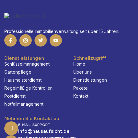
Professionelle Immobilienverwaltung seit über 15 Jahren.
F
I
T
Y
a
n
w
o
c
s
i
u
e
t
t
t
b
a
t
u
Dienstleistungen
Schnellzugriff
o
g
e
b
Schlüsselmanagement
Home
o
r
r
e
k
a
Gartenpflege
Über uns
-
m
Hausmeisterdienst
Dienstleistungen
f
Regelmäßige Kontrollen
Pakete
Postdienst
Kontakt
Notfallmanagement
Nehmen Sie Kontakt auf
E-MAIL-SUPPORT
info@hausaufsicht.de