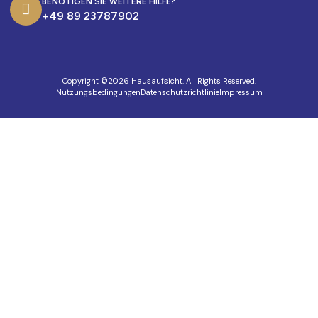
BENÖTIGEN SIE WEITERE HILFE?
+49 89 23787902
Copyright ©2026 Hausaufsicht. All Rights Reserved.
Nutzungsbedingungen
Datenschutzrichtlinie
Impressum