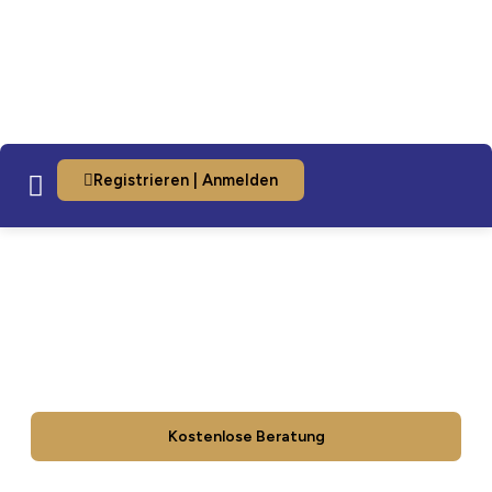
Registrieren | Anmelden
Professionelle
Hausverwaltung für Ihre
Immobilie
Ihr Haus in unseren Händen – Wir kümmern uns um Ihr
Eigentum, als wäre es unser eigenes.
Kostenlose Beratung
Unsere Dienstleistungen