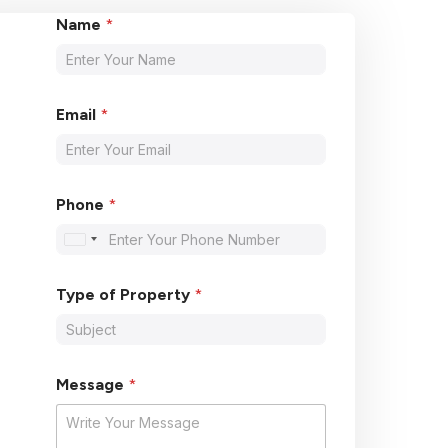
Name
*
Email
*
Phone
*
U
n
i
Type of Property
*
t
e
d
S
t
Message
*
a
t
e